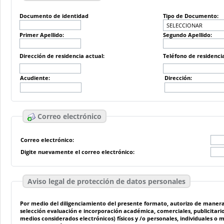
Documento de identidad
Tipo de Documento:
Primer Apellido:
Segundo Apellido:
Dirección de residencia actual:
Teléfono de residenci
Acudiente:
Dirección:
Correo electrónico
Correo electrónico:
Digite nuevamente el correo electrónico:
Aviso legal de protección de datos personales
Por medio del diligenciamiento del presente formato, autorizo de manera voluntaria,
selección evaluación e incorporación académica, comerciales, publicitarios, estadísticos o estratégicos, así como el contacto a través de medios telefónico, electrónico ( mensajes de texto, chat, correo electrónico y demás
medios considerados electrónicos) físicos y /o personales, individuales o masivos, propios o a través de terceros y de acuerdo al aviso de privacidad disponible en www.bellasartes.edu.co declaro que he sido informado que Bellas